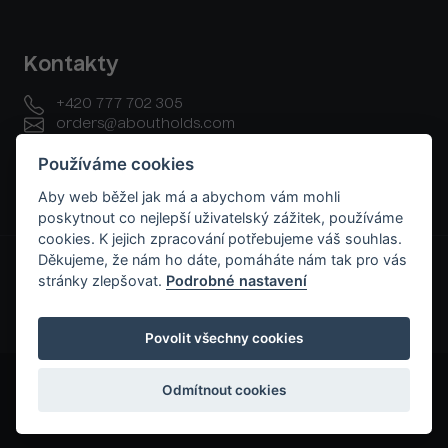
Kontakty
+420 777 702 305
orders@aboutholds.com
Používáme cookies
Aby web běžel jak má a abychom vám mohli
poskytnout co nejlepší uživatelský zážitek, používáme
cookies. K jejich zpracování potřebujeme váš souhlas.
GDPR a cookies
Všeobecné obchodní podmínky
Děkujeme, že nám ho dáte, pomáháte nám tak pro vás
Raklamační řád
Platební a dodací podmínky
Kontakt
stránky zlepšovat.
Podrobné nastavení
Povolit všechny cookies
Odmítnout cookies
© Climbing Architects s.r.o. 2026 All rights reserved.
Created by Nový Web