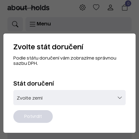
0
Menu
Zvolte stát doručení
Podle státu doručení vám zobrazíme správnou
sazbu DPH.
Přihlášení uživatele
Stát doručení
Uživatelský e-mail
Heslo
Potvrdit
Zapomenuté heslo