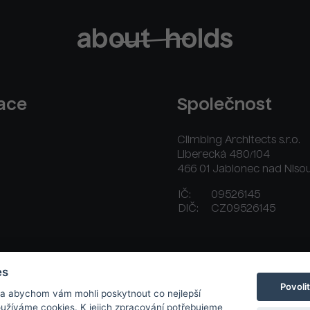
race
Společnost
Climbing Architects s.r.o.
Liberecká 480/104
466 01 Jablonec nad Niso
IČ:
09526145
DIČ:
CZ09526145
ační řád
Platební a dodací podmínky
Kontakt
es
Povoli
 a abychom vám mohli poskytnout co nejlepší
používáme cookies. K jejich zpracování potřebujeme