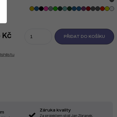
 Kč
ishlistu
Záruka kvality
em
Za projektem stojí Jan Zbranek,