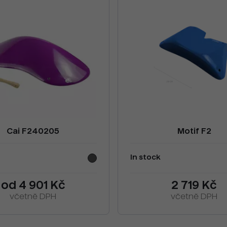
Cai F240205
Motif F2
In stock
od 4 901 Kč
2 719 Kč
včetně DPH
včetně DPH