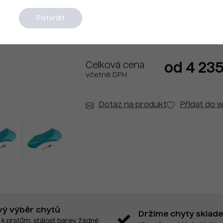
Na dotaz
Potvrdit
Celková cena
od 4 235
včetně DPH
Dotaz na produkt
Přidat do w
vý výběr chytů
Držíme chyty sklad
 k prstům, stálost barev, žádné