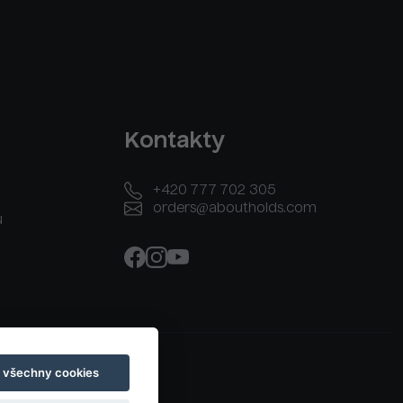
Kontakty
+420 777 702 305
orders@aboutholds.com
u
t všechny cookies