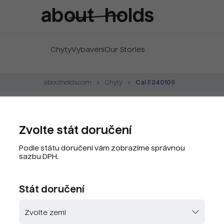
Chyty
Vybavení
Our Stories
Cai F240105
aboutholds.com
Chyty
Cai F240105
Zvolte stát doručení
Značka:
Cai
Podle státu doručení vám zobrazíme správnou
Kód produktu:
CAY8052-G
sazbu DPH.
PLU kód:
CAY8052-G
Stát doručení
Zvolte barvu
Skladem