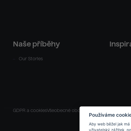
Naše příběhy
Inspi
Our Stories
GDPR a cookies
Všeobecné obchodní podmínky
Raklam
Používáme cooki
Aby web běžel jak má
uživatelský zážitek, 