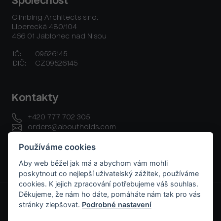
Společnost
Climbing Architects s.r.o.
Liberecká 480/104
466 01 Jablonec nad Nisou
IČ:
09526145
DIČ:
CZ09526145
Kontakty
+420 777 702 305
orders@aboutholds.com
Používáme cookies
Aby web běžel jak má a abychom vám mohli
poskytnout co nejlepší uživatelský zážitek, používáme
cookies. K jejich zpracování potřebujeme váš souhlas.
GDPR a cookies
Všeobecné obchodní podmínky
Děkujeme, že nám ho dáte, pomáháte nám tak pro vás
Raklamační řád
Platební a dodací podmínky
Kontakt
stránky zlepšovat.
Podrobné nastavení