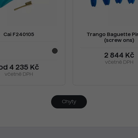
Cai F240105
Trango Baguette Pi
(screw ons)
2 844 Kč
včetně DPH
od 4 235 Kč
včetně DPH
Chyty