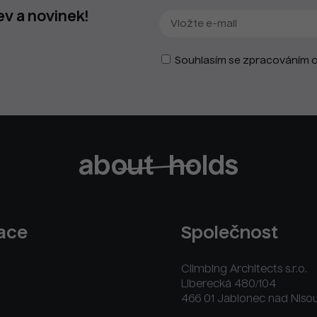
ev a novinek!
Souhlasím se zpracováním o
race
Společnost
Climbing Architects s.r.o.
Liberecká 480/104
466 01 Jablonec nad Niso