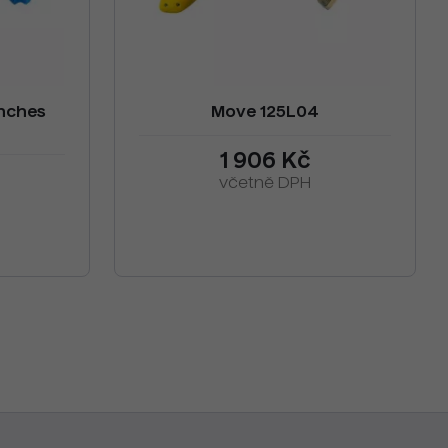
nches
Move 125L04
1 906 Kč
včetně DPH