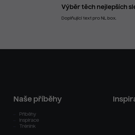
Výběr těch nejlepších sl
Doplňující text pro NL box.
Naše příběhy
Inspi
Příběhy
Inspirace
Trénink