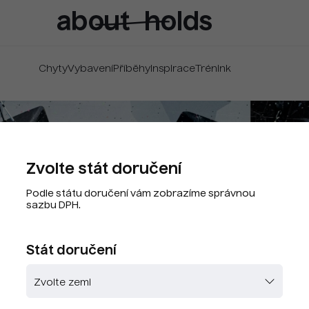
Chyty
Vybavení
Příběhy
Inspirace
Trénink
Zvolte stát doručení
Podle státu doručení vám zobrazíme správnou
sazbu DPH.
Stát doručení